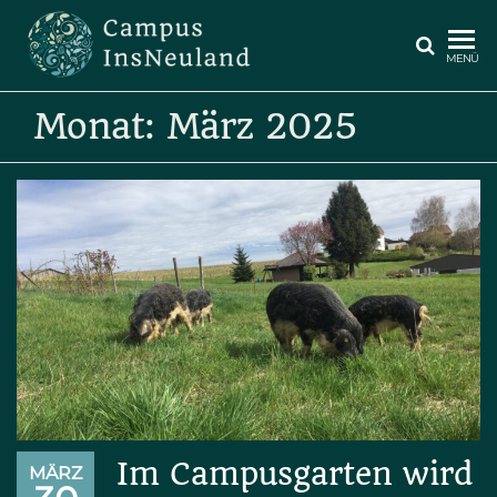
Zum
Inhalt
CAMPUS
MENÜ
springen
INSNEULAND
Monat:
März 2025
Im Campusgarten wird
MÄRZ