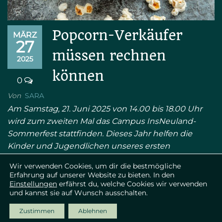
Popcorn-Verkäufer
MÄRZ
27
müssen rechnen
2025
können
0
Von
SARA
Am Samstag, 21. Juni 2025 von 14.00 bis 18.00 Uhr
wird zum zweiten Mal das Campus InsNeuland-
Sommerfest stattfinden. Dieses Jahr helfen die
Kinder und Jugendlichen unseres ersten
Schuljahrgangs 24/25 tatkräftig…
Wir verwenden Cookies, um dir die bestmögliche
Erfahrung auf unserer Website zu bieten. In den
Einstellungen
erfährst du, welche Cookies wir verwenden
und kannst sie auf Wunsch ausschalten.
Gestaltet mit ♥ von
spielseitig.ch
|
Datenschutz
Zustimmen
Ablehnen